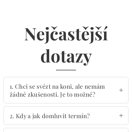
Nejčastější
dotazy
1. Chci se svézt na koni, ale nemám
žádné zkušenosti. Je to možné?
Ano, je to možné. Svezeme úplné začátečníky
a to jak dospělé, tak i děti. Veškeré potřebné
2. Kdy a jak domluvit termín?
vybavení k jízdě Vám zapůjčíme.
Náš tým lidí i koní je velmi vytížený a tak je