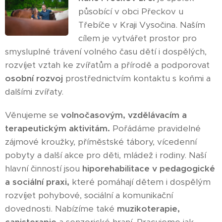
působící v obci Přeckov u
Třebíče v Kraji Vysočina. Naším
cílem je vytvářet prostor pro
smysluplné trávení volného času dětí i dospělých,
rozvíjet vztah ke zvířatům a přírodě a podporovat
osobní rozvoj
prostřednictvím kontaktu s koňmi a
dalšími zvířaty.
Věnujeme se
volnočasovým, vzdělávacím a
terapeutickým aktivitám.
Pořádáme pravidelné
zájmové kroužky, příměstské tábory, vícedenní
pobyty a další akce pro děti, mládež i rodiny. Naší
hlavní činností jsou
hiporehabilitace v pedagogické
a sociální praxi,
které pomáhají dětem i dospělým
rozvíjet pohybové, sociální a komunikační
dovednosti. Nabízíme také
muzikoterapie,
canisterapie
a senzorické hraní. Pracujeme jak