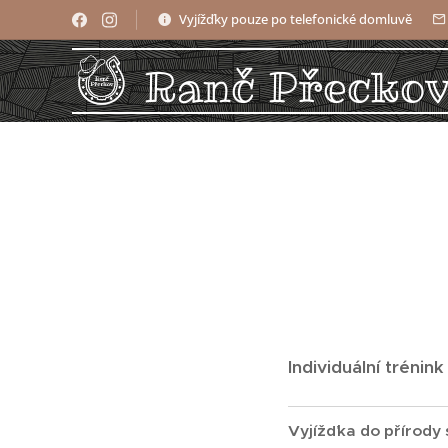
Vyjížďky pouze po telefonické domluvě
Ranč Přecko
Individuální trénin
Vyjížďka do přírody