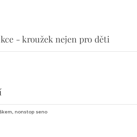
kce - kroužek nejen pro děti
í
eškem, nonstop seno