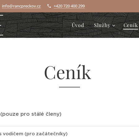
info@rancpreckov.cz
+420 720 400 299
v
Úvod
Služby
Ceník
Ceník
k (pouze pro stálé členy)
 s vodičem (pro začátečníky)