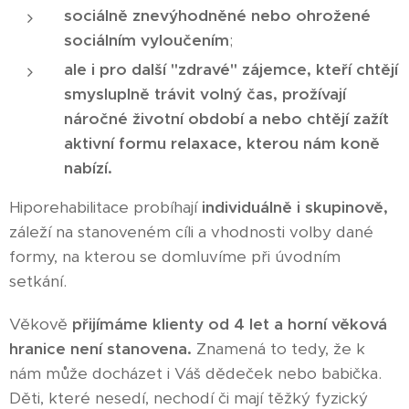
sociálně znevýhodněné nebo ohrožené
sociálním vyloučením
;
ale i pro další "zdravé" zájemce, kteří chtějí
smysluplně trávit volný čas, prožívají
náročné životní období a nebo chtějí zažít
aktivní formu relaxace, kterou nám koně
nabízí.
Hiporehabilitace probíhají
individuálně i skupinově,
záleží na stanoveném cíli a vhodnosti volby dané
formy, na kterou se domluvíme při úvodním
setkání.
Věkově
přijímáme klienty od 4 let a horní věková
hranice není stanovena.
Znamená to tedy, že k
nám může docházet i Váš dědeček nebo babička.
Děti, které nesedí, nechodí či mají těžký fyzický