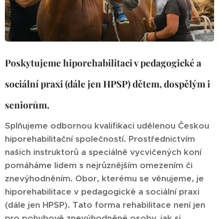
Poskytujeme hiporehabilitaci v pedagogické a
sociální praxi (dále jen HPSP) dětem, dospělým i
seniorům.
Splňujeme odbornou kvalifikaci udělenou Českou
hiporehabilitační společností. Prostřednictvím
našich instruktorů a speciálně vycvičených koní
pomáháme lidem s nejrůznějším omezením či
znevýhodněním. Obor, kterému se věnujeme, je
hiporehabilitace v pedagogické a sociální praxi
(dále jen HPSP). Tato forma rehabilitace není jen
pro pohybově znevýhodněné osoby, jak si