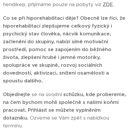
hendikep, přijímáme pouze na pobyty viz
ZDE
.
Co se při hiporehabilitaci děje?
Obecně lze říci, že
hiporehabilitací zlepšujeme celkový fyzický i
psychický stav člověka, nácvik komunikace,
začlenění do skupiny, nabízí silně motivační
prostředí, pomoc se zapojením do běžného
života, zlepšení hrubé i jemné motoriky,
spolupráce ve skupině, rozvoj sociálních
dovedností, aktivizaci, snížení osamělosti a
spoustu dalšího.
Objednejte
se na úvodní
schůzku, kde probereme,
na čem bychom mohli společně s našimi koňmi
pracovat. Přihlásit se můžete vyplněním
dotazníku.
Ozveme se Vám zpět s nabídkou
termínu.