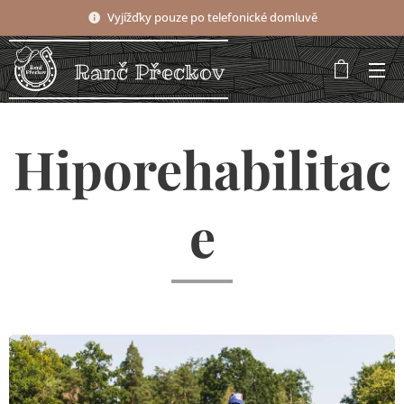
Vyjížďky pouze po telefonické domluvě
Ranč Přeckov
Hiporehabilitac
e