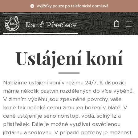
Vyjížďky pouze po telefonické domluvě
Ranč Přeckov
Ustájení koní
Nabízíme ustájení koní v režimu 24/7. K dispozici
máme několik pastvin rozdělených do více výběhů.
V zimním výběhu jsou zpevněné povrchy, vaše
koně tak nečeká celou zimu jen boření v blátě. V
ceně ustájení je seno nonstop, voda, solný liz a
přístřešek. Dále je možné využívat osvětlenou
jízdárnu a sedlovnu. V případě potřeby je možnost