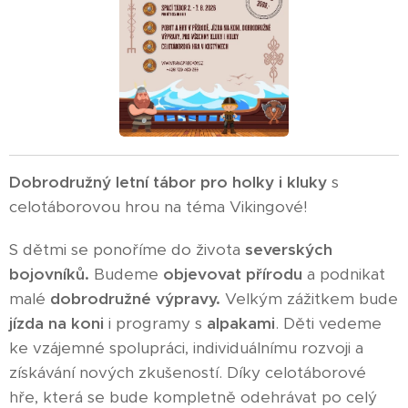
Dobrodružný letní tábor pro holky i kluky
s
celotáborovou hrou na téma Vikingové!
S dětmi se ponoříme do života
severských
bojovníků.
Budeme
o
bjevovat přírodu
a podnikat
malé
dobrodružné výpravy.
Velkým zážitkem bude
jízda na koni
i programy s
alpakami
. Děti vedeme
ke vzájemné spolupráci, individuálnímu rozvoji a
získávání nových zkušeností. Díky celotáborové
hře, která se bude kompletně odehrávat po celý