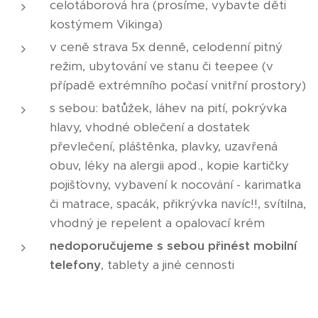
celotáborová hra (prosíme, vybavte děti
kostýmem Vikinga)
v ceně strava 5x denně, celodenní pitný
režim, ubytování ve stanu či teepee (v
případě extrémního počasí vnitřní prostory)
s sebou: batůžek, láhev na pití, pokrývka
hlavy, vhodné oblečení a dostatek
převlečení, pláštěnka, plavky, uzavřená
obuv, léky na alergii apod., kopie kartičky
pojišťovny, vybavení k nocování - karimatka
či matrace, spacák, přikrývka navíc!!, svítilna,
vhodný je repelent a opalovací krém
nedoporučujeme s sebou přinést mobilní
telefony
, tablety a jiné cennosti