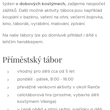
týden
v dobových kostýmech,
zažijeme nespočet
zážitků. Další možné aktivity tábora jsou například
koupání v bazénu, vaření na ohni, večerní bojovka,
kino, táborák, vyrábění, malování, zpívání.
Na naše tábory lze po domluvě přihlásit i dítě s
lehčím hendikepem.
Příměstský tábor
vhodný pro děti cca od 5 let
pondělí - pátek, 8:00 - 16:00
převážně venkovní aktivity v okolí Ranče
celotáborová hra (prosíme, vybavte děti
kostýmem Vikinga)
v ceně oběd a pitný režim, svačinky si děti