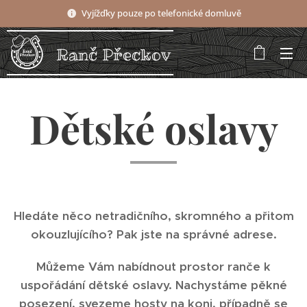
Vyjížďky pouze po telefonické domluvě
Ranč Přeckov
Dětské oslavy
Hledáte něco netradičního, skromného a přitom
okouzlujícího? Pak jste na správné adrese.
Můžeme Vám nabídnout prostor ranče k
uspořádání dětské oslavy. Nachystáme pěkné
posezení, svezeme hosty na koni, případně se